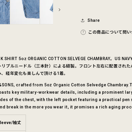
数
数
量
量
を
を
Share
減
増
この商品について問い
ら
や
す
す
ORK SHIRT 5oz ORGANIC COTTON SELVEGE CHAMB
トリプルニードル（三本針）による縫製。フロント左右に配置された
み、経年変化も楽しんで頂ける1着。
ONS, crafted from 5oz Organic Cotton Selvedge Chambray.Tak
oasts key military-workwear details, including a prominent lar
es of the chest, with the left pocket featuring a practical pen 
and break in the more you wear it, it promises a rich aging proc
leeve/袖丈