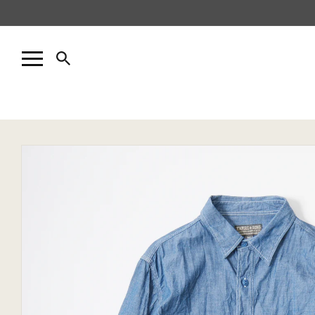
コンテ
ンツに
進む
商品情
報にス
キップ