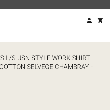
ロ
カ
グ
ー
イ
ト
ン
S L/S USN STYLE WORK SHIRT
 COTTON SELVEGE CHAMBRAY -