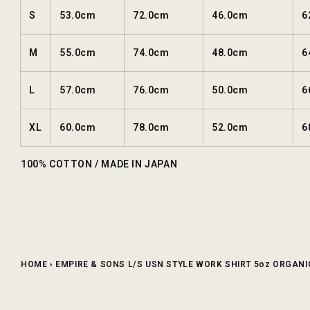
S
53.0cm
72.0cm
46.0cm
6
M
55.0cm
74.0cm
48.0cm
6
L
57.0cm
76.0cm
50.0cm
6
XL
60.0cm
78.0cm
52.0cm
6
100% COTTON / MADE IN JAPAN
HOME
›
EMPIRE & SONS L/S USN STYLE WORK SHIRT 5oz ORGAN