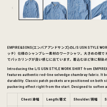
ル
で
メ
デ
ィ
ア
(1)
を
開
く
EMPIRE&SONS(エンパアアンドサンズ)のL/S USN STYLE W
ッチ）仕様のシャンブレー素材のワークシャツ。大きめの襟で
でパッカリングが良い感じに出ています。着込むほど体に馴染
Introducing the L/S USN STYLE WORK SHIRT from EMPIRE&S
features authentic red-line selvedge chambray fabric. It b
durability. Classic patch pockets are positioned on both sid
puckering effect right from the start. Designed to soften 
Chest/身幅
Length/着丈
Shoulder/肩幅
S