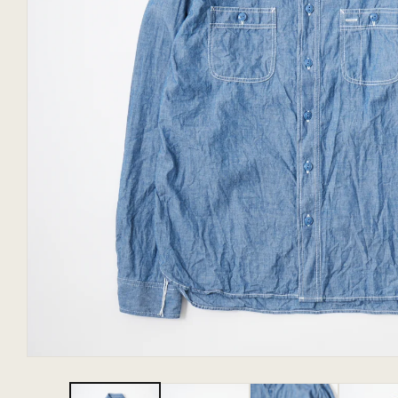
モ
ー
ダ