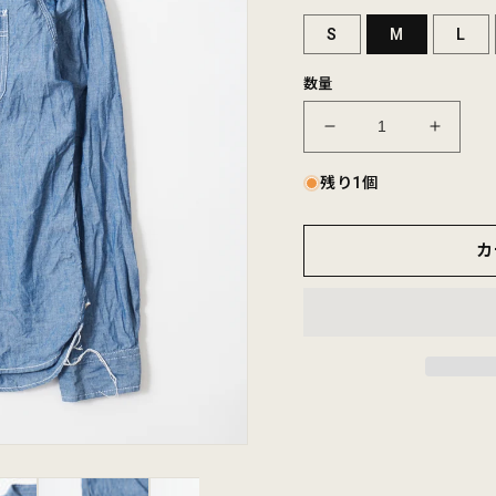
S
M
L
数量
EMPIRE
EMPI
&amp;
&amp;
SONS
SONS
残り1個
L/S
L/S
USN
USN
カ
STYLE
STYLE
WORK
WORK
SHIRT
SHIRT
5oz
5oz
ORGANIC
ORGA
COTTON
COTT
SELVEGE
SELV
CHAMBRAY
CHAM
-
-
BLUE
BLUE
の
の