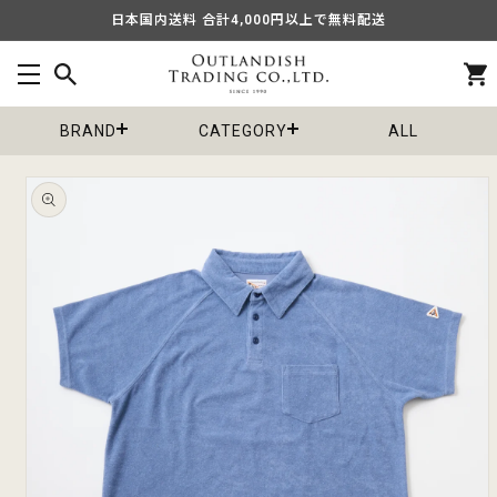
コンテ
日本国内送料 合計4,000円以上で無料配送
ンツに
進む
カ
ー
ト
BRAND
CATEGORY
ALL
商品情
報にス
キップ