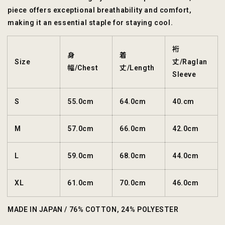
piece offers exceptional breathability and comfort,
making it an essential staple for staying cool.
裄
身
着
Size
丈/Raglan
幅/Chest
丈/Length
Sleeve
S
55.0cm
64.0cm
40.cm
M
57.0cm
66.0cm
42.0cm
L
59.0cm
68.0cm
44.0cm
XL
61.0cm
70.0cm
46.0cm
MADE IN JAPAN / 76% COTTON, 24% POLYESTER