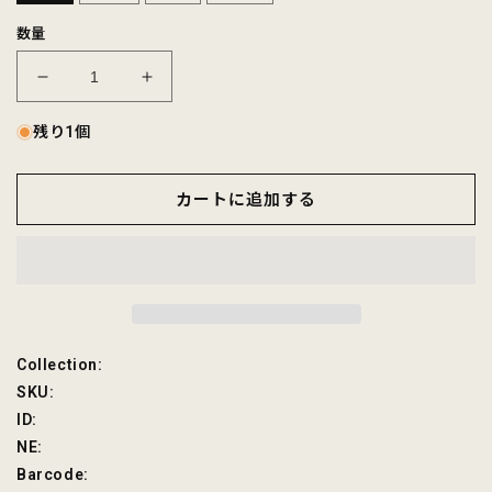
数量
FELCO
FELCO
S/S
S/S
MINI
MINI
残り1個
PILE
PILE
POLO
POLO
カートに追加する
SHIRT
SHIRT
-
-
5
5
COLORS
COLORS
の
の
数
数
量
量
SKU:
Collection:
を
を
SKU:
減
増
ID:
ら
や
NE:
す
す
Barcode: