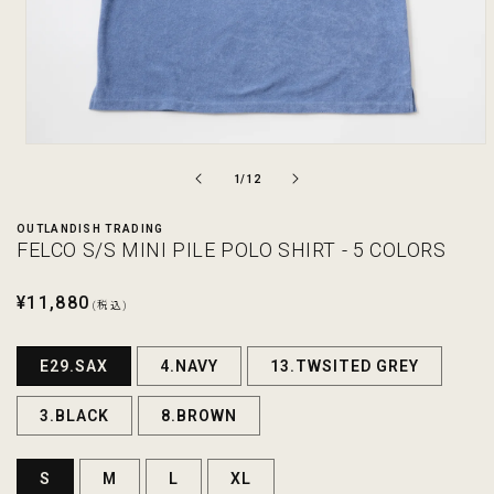
モ
ー
の
1
/
12
ダ
ル
OUTLANDISH TRADING
で
FELCO S/S MINI PILE POLO SHIRT - 5 COLORS
メ
デ
ィ
通
¥11,880
(税込)
ア
常
(1)
を
価
E29.SAX
4.NAVY
13.TWSITED GREY
開
格
く
3.BLACK
8.BROWN
S
M
L
XL