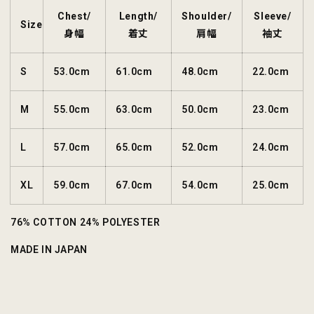
Chest/
Length/
Shoulder/
Sleeve/
Size
身幅
着丈
肩幅
袖丈
S
53.0cm
61.0cm
48.0cm
22.0cm
M
55.0cm
63.0cm
50.0cm
23.0cm
L
57.0cm
65.0cm
52.0cm
24.0cm
XL
59.0cm
67.0cm
54.0cm
25.0cm
76% COTTON 24% POLYESTER
MADE IN JAPAN