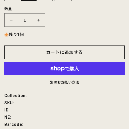
数量
FELCO
FELCO
S/S
S/S
MINI
MINI
残り1個
PILE
PILE
T
T
カートに追加する
SHIRT
SHIRT
-
-
5
5
COLORS
COLORS
の
の
別のお支払い方法
数
数
量
量
SKU:
Collection:
を
を
SKU:
減
増
ID:
ら
や
NE:
す
す
Barcode: