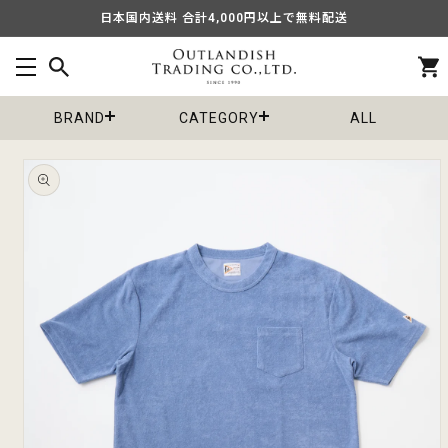
コンテ
日本国内送料 合計4,000円以上で無料配送
ンツに
進む
カ
ー
ト
BRAND
CATEGORY
ALL
商品情
報にス
キップ