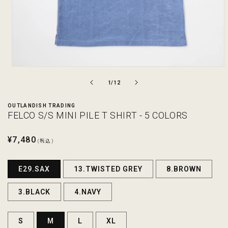
モ
ー
の
1
/
12
ダ
ル
OUTLANDISH TRADING
で
FELCO S/S MINI PILE T SHIRT - 5 COLORS
メ
デ
ィ
通
¥7,480
(税込)
ア
常
(1)
を
価
E29.SAX
13.TWISTED GREY
8.BROWN
開
格
く
3.BLACK
4.NAVY
S
M
L
XL