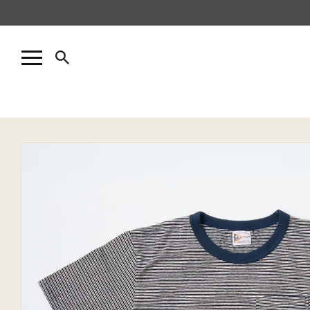
コンテ
ンツに
進む
商品情
報にス
キップ