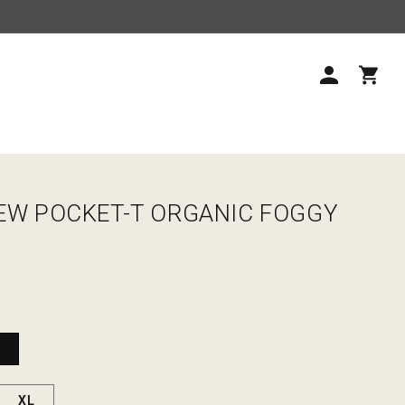
ロ
カ
グ
ー
イ
ト
ン
REW POCKET-T ORGANIC FOGGY
XL