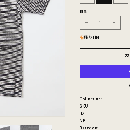
数量
FELCO
FELC
S/S
S/S
CREW
CREW
残り1個
POCKET-
POCKE
T
T
カ
ORGANIC
ORGA
FOGGY
FOGG
MINI
MINI
STRIPE
STRIP
の
の
数
数
量
量
SKU:
Collection:
を
を
SKU:
減
増
ID:
ら
や
NE:
す
す
Barcode: