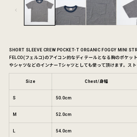
ル
で
メ
デ
ィ
ア
(1)
を
開
SHORT SLEEVE CREW POCKET-T ORGANIC FOGGY MINI ST
く
FELCO(フェルコ)のアイコン的なディテールとなる胸のポ
やシャツなどのインナーTシャツとしても使って頂けます。スト
Size
Chest/身幅
S
50.0cm
M
52.0cm
L
54.0cm