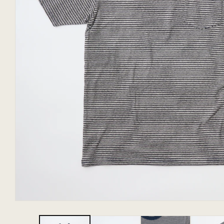
モ
ー
ダ