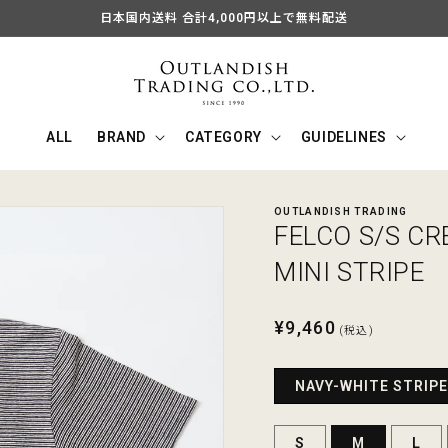
日本国内送料 合計4,000円以上で無料配送
ALL
BRAND
CATEGORY
GUIDELINES
OUTLANDISH TRADING
FELCO S/S C
MINI STRIPE
通
¥9,460
(税込)
常
価
NAVY-WHITE STRIPE
格
S
M
L