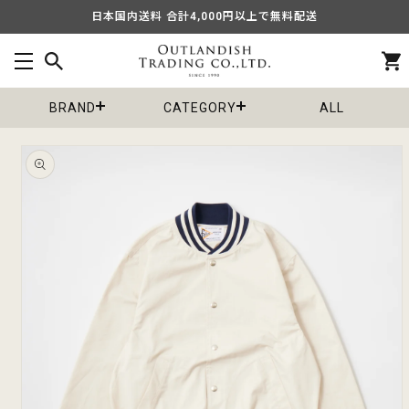
コンテ
日本国内送料 合計4,000円以上で無料配送
ンツに
進む
カ
ー
ト
BRAND
CATEGORY
ALL
商品情
報にス
キップ