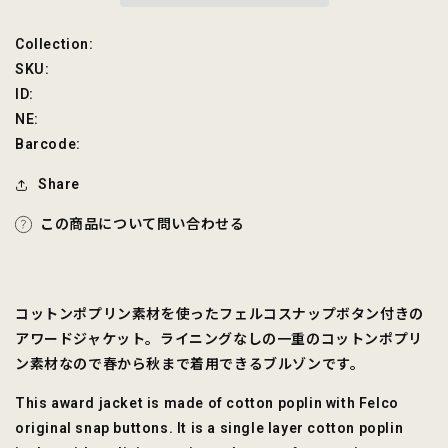
量
量
を
を
SKU:
Collection:
減
増
SKU:
ら
や
ID:
す
す
NE:
Barcode:
Share
この商品について問い合わせる
コットンポプリン素材を使ったフェルコスナップボタン付きの
アワードジャケット。
ライニングなしの一重のコットンポプリ
ン素材なので春から秋まで着用できるブルゾンです。
This award jacket is made of cotton poplin with Felco
original snap buttons. It is a single layer cotton poplin