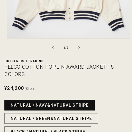
モ
ー
の
1
/
9
ダ
ル
OUTLANDISH TRADING
で
FELCO COTTON POPLIN AWARD JACKET - 5
メ
デ
COLORS
ィ
ア
通
¥24,200
(1)
(税込)
を
常
開
価
く
NATURAL / NAVY&NATURAL STRIPE
格
NATURAL / GREEN&NATURAL STRIPE
BLACK / NATURAL&BLACK STRIPE