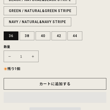
GREEN / NATURAL&GREEN STRIPE
NAVY / NATURAL&NAVY STRIPE
36
38
40
42
44
数量
FELCO
FELCO
COTTON
COTTON
POPLIN
POPLIN
残り1個
AWARD
AWARD
JACKET
JACKET
カートに追加する
-
-
5
5
COLORS
COLORS
の
の
数
数