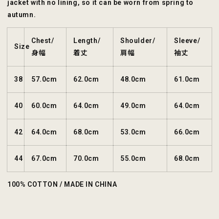
jacket with no lining, so it can be worn from spring to
autumn.
Chest/
Length/
Shoulder/
Sleeve/
Size
身幅
着丈
肩幅
袖丈
38
57.0cm
62.0cm
48.0cm
61.0cm
40
60.0cm
64.0cm
49.0cm
64.0cm
42
64.0cm
68.0cm
53.0cm
66.0cm
44
67.0cm
70.0cm
55.0cm
68.0cm
100% COTTON / MADE IN CHINA