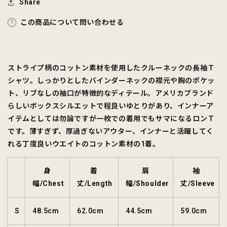
Share
す
す
この商品について問い合わせる
ストライプ柄のコットン素材を使用したクルーネックの長袖Ｔ
シャツ。しっかりとしたバインダーネックの襟元や胸のポケッ
ト、リブなしの袖口が特徴的なディテール。アメリカブランド
らしいボックスシルエットで程良いゆとりがあり、インナーア
イテムとしては勿論ですが一枚での着用でもサマになるロンＴ
です。薄すぎず、厚過ぎないアウター、インナーと活躍してく
れる丁度良いウエイトのコットン素材の1着。
身
着
肩
袖
幅/Chest
丈/Length
幅/Shoulder
丈/Sleeve
S
48.5cm
62.0cm
44.5cm
59.0cm