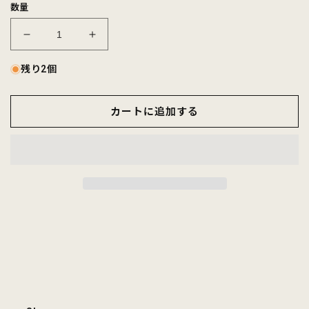
数量
FELCO
FELCO
L/S
L/S
BINDER
BINDER
残り2個
NECK
NECK
CREW
CREW
カートに追加する
STRIPE
STRIPE
POCKET
POCKET
T
T
AMERICAN
AMERICAN
DRY
DRY
JERSEY
JERSEY
STRIPE2
STRIPE2
の
の
数
数
量
量
を
を
減
増
ら
や