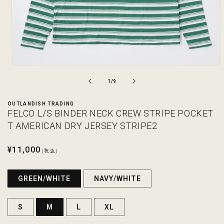
モ
ー
の
1
/
9
ダ
ル
OUTLANDISH TRADING
で
FELCO L/S BINDER NECK CREW STRIPE POCKET
メ
デ
T AMERICAN DRY JERSEY STRIPE2
ィ
ア
通
¥11,000
(1)
(税込)
を
常
開
価
く
GREEN/WHITE
NAVY/WHITE
格
S
M
L
XL