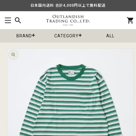
コンテ
日本国内送料 合計4,000円以上で無料配送
ンツに
進む
カ
ー
ト
BRAND
CATEGORY
ALL
商品情
報にス
キップ