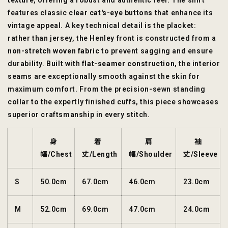
texture
, offering a robust and authentic feel. The shirt
features classic
clear cat's-eye buttons
that enhance its
vintage appeal. A key technical detail is the placket:
rather than jersey, the Henley front is constructed from a
non-stretch woven fabric
to prevent sagging and ensure
durability. Built with
flat-seamer construction
, the interior
seams are exceptionally smooth against the skin for
maximum comfort. From the precision-sewn standing
collar to the expertly finished cuffs, this piece showcases
superior craftsmanship in every stitch.
身
着
肩
袖
幅/Chest
丈/Length
幅/Shoulder
丈/Sleeve
S
50.0cm
67.0cm
46.0cm
23.0cm
M
52.0cm
69.0cm
47.0cm
24.0cm