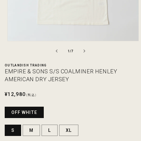
モ
ー
の
1
/
7
ダ
ル
OUTLANDISH TRADING
で
EMPIRE & SONS S/S COALMINER HENLEY
メ
デ
AMERICAN DRY JERSEY
ィ
ア
通
¥12,980
(1)
(税込)
を
常
開
価
く
OFF WHITE
格
S
M
L
XL