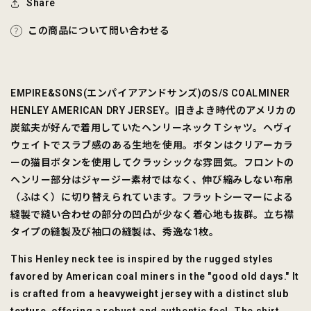
Share
この商品について問い合わせる
EMPIRE&SONS(エンパイアアンドサンズ)のS/S COALMINER
HENLEY AMERICAN DRY JERSEY。旧きよき時代のアメリカの
炭鉱夫が好んで着用していたヘンリーネックＴシャツ。ヘヴィ
ウェイトでスラブ感のある生地を使用。
ボタンはクリアーカラ
ーの猫目ボタンを使用してクラッシックな雰囲気。フロントの
ヘンリー部分はジャージー素材ではなく、伸び縮みしない布帛
（ふはく）に切り替えられています。フラットシーマーによる
縫製で縫い合わせの部分の凹凸が少なく着心地も抜群。立ち襟
タイプの縫製及び袖口の縫製は、秀逸な1枚。
This Henley neck tee is inspired by the rugged styles
favored by American coal miners in the "good old days." It
is crafted from a
heavyweight jersey
with a distinct
slub