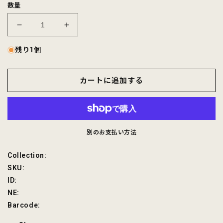
数量
EMPIRE
EMPIRE
&amp;
&amp;
SONS
SONS
残り1個
S/S
S/S
COALMINER
COALMINER
カートに追加する
HENLEY
HENLEY
AMERICAN
AMERICAN
DRY
DRY
JERSEY
JERSEY
の
の
別のお支払い方法
数
数
量
量
SKU:
Collection:
を
を
SKU:
減
増
ID:
ら
や
NE:
す
す
Barcode: