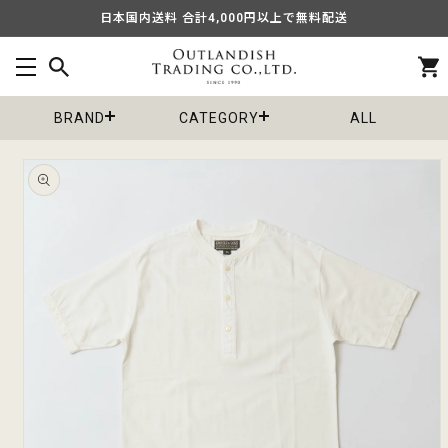
コンテ
日本国内送料 合計4,000円以上で無料配送
ンツに
進む
カ
ー
ト
BRAND
CATEGORY
ALL
商品情
報にス
キップ