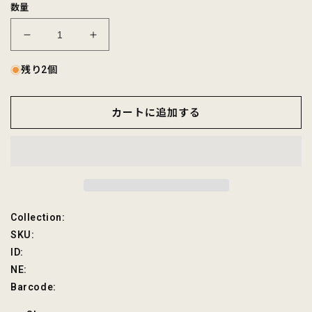
数量
EMPIRE
EMPIRE
&amp;
&amp;
SONS
SONS
残り2個
COVERALL
COVERALL
WORK
WORK
カートに追加する
JACKET
JACKET
-
-
7.5oz
7.5oz
SALT
SALT
AND
AND
PEPPER
PEPPER
CHAMBRAY
CHAMBRAY
の
の
SKU:
Collection:
数
数
SKU:
量
量
ID:
を
を
NE:
減
増
Barcode:
ら
や