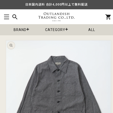
コンテ
日本国内送料 合計4,000円以上で無料配送
ンツに
進む
カ
ー
ト
BRAND
CATEGORY
ALL
商品情
報にス
キップ