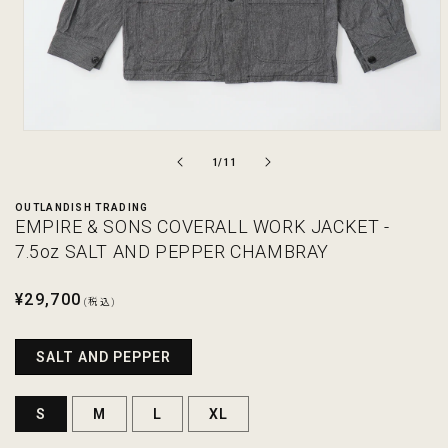
モ
ー
の
1
/
11
ダ
ル
OUTLANDISH TRADING
で
EMPIRE & SONS COVERALL WORK JACKET -
メ
デ
7.5oz SALT AND PEPPER CHAMBRAY
ィ
ア
通
¥29,700
(1)
(税込)
を
常
開
価
く
SALT AND PEPPER
格
S
M
L
XL