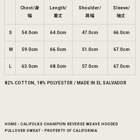
Chest/身
Length/
Shoulder/
Sleeve/
幅
着丈
肩幅
袖丈
S
54.0cm
64.0cm
47.0cm
66.0cm
M
59.0cm
66.0cm
51.0cm
67.0cm
L
63.0cm
68.0cm
57.0cm
67.0cm
82% COTTON, 18% POLYESTER / MADE IN EL SALVADOR
HOME
›
CALIFOLKS CHAMPION REVERSE WEAVE HOODED
PULLOVER SWEAT - PROPERTY OF CALIFORNIA