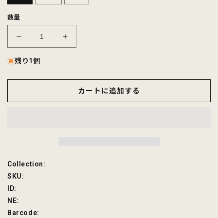
数量
CALIFOLKS
CALIFOLKS
CHAMPION
CHAMPION
REVERSE
REVERSE
残り1個
WEAVE
WEAVE
HOODED
HOODED
カートに追加する
PULLOVER
PULLOVER
SWEAT
SWEAT
-
-
PROPERTY
PROPERTY
OF
OF
CALIFORNIA
CALIFORNIA
の
の
SKU:
Collection:
数
数
SKU:
量
量
を
を
ID:
減
増
NE:
ら
や
Barcode: