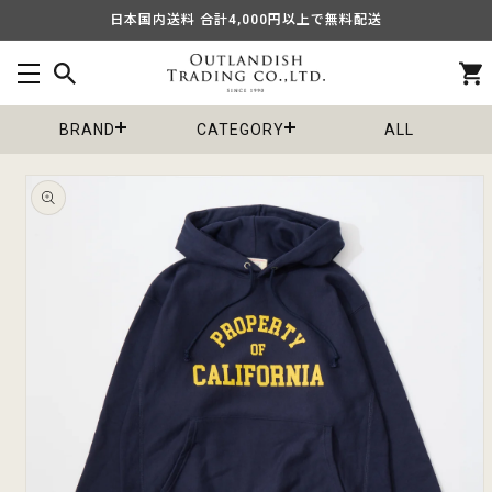
コンテ
日本国内送料 合計4,000円以上で無料配送
ンツに
進む
カ
ー
ト
BRAND
CATEGORY
ALL
商品情
報にス
キップ