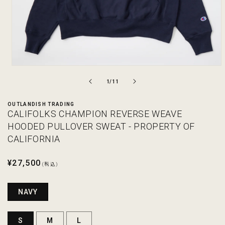
モ
ー
の
1
/
11
ダ
ル
OUTLANDISH TRADING
で
CALIFOLKS CHAMPION REVERSE WEAVE
メ
デ
HOODED PULLOVER SWEAT - PROPERTY OF
ィ
CALIFORNIA
ア
(1)
を
通
¥27,500
(税込)
開
常
く
価
NAVY
格
S
M
L