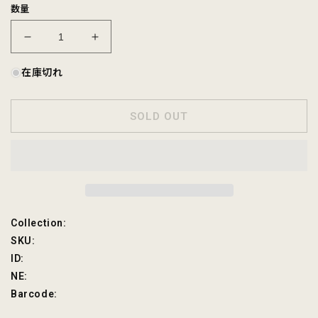
数量
【2026
【2026
SOLD
SOLD
在庫切れ
OUT】
OUT】
CALIFOLKS
CALIFOLKS
CARHARTT
CARHARTT
SOLD OUT
USA
USA
DUCK
DUCK
VEST
VEST
w/CALIFOLKS
w/CALIFOLKS
EMBROIDERY
EMBROIDERY
-
-
BLACK
BLACK
SKU:
Collection:
の
の
SKU:
数
数
ID:
量
量
NE:
を
を
Barcode:
減
増
ら
や