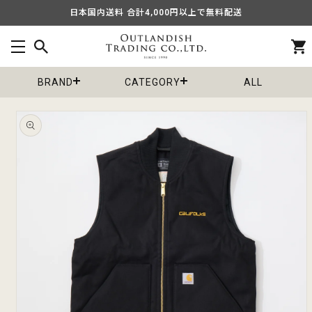
コンテ
日本国内送料 合計4,000円以上で無料配送
ンツに
進む
カ
ー
ト
BRAND
CATEGORY
ALL
商品情
報にス
キップ