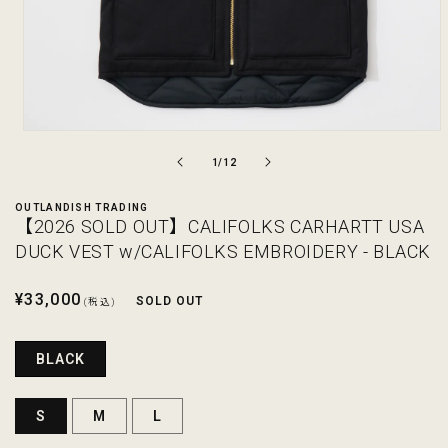
モ
ー
の
1
/
12
ダ
ル
OUTLANDISH TRADING
で
【2026 SOLD OUT】CALIFOLKS CARHARTT USA
メ
デ
DUCK VEST w/CALIFOLKS EMBROIDERY - BLACK
ィ
ア
通
¥33,000
(1)
SOLD OUT
(税込)
を
常
開
価
く
BLACK
格
S
M
L