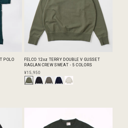
ET POLO
FELCO 12oz TERRY DOUBLE V GUSSET
RAGLAN CREW SWEAT - 5 COLORS
通
¥15,950
常
価
格