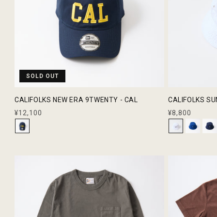
SOLD OUT
CALIFOLKS NEW ERA 9TWENTY - CAL
CALIFOLKS S
通
¥12,100
通
¥8,800
常
常
価
価
格
格