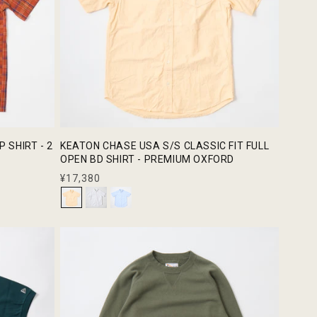
 SHIRT - 2
KEATON CHASE USA S/S CLASSIC FIT FULL
OPEN BD SHIRT - PREMIUM OXFORD
通
¥17,380
常
価
格