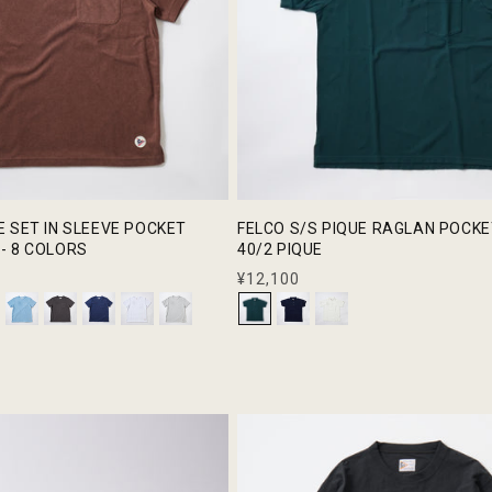
FELCO S/S PIQUE RAGLAN POCK
 - 8 COLORS
40/2 PIQUE
通
¥12,100
常
価
格