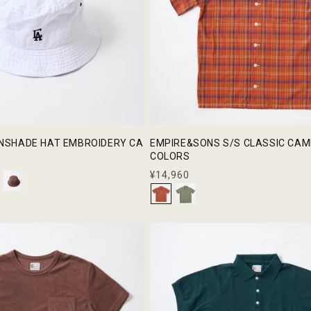
UNSHADE HAT EMBROIDERY CA
EMPIRE&SONS S/S CLASSIC CAMP
COLORS
通
¥14,960
常
価
格