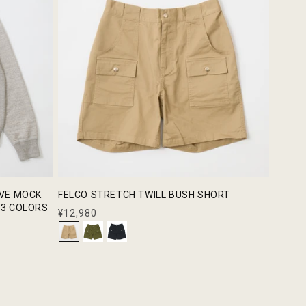
AVE MOCK
FELCO STRETCH TWILL BUSH SHORT
 3 COLORS
通
¥12,980
常
価
格