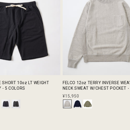
E SHORT 10oz LT WEIGHT
FELCO 12oz TERRY INVERSE WE
 - 5 COLORS
NECK SWEAT W/CHEST POCKET -
通
¥15,950
常
価
格