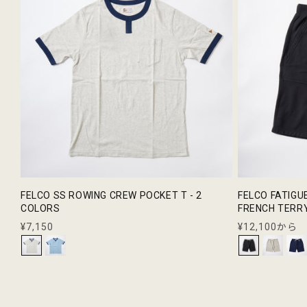
FELCO SS ROWING CREW POCKET T - 2
FELCO FATIGU
COLORS
FRENCH TERRY
通
¥7,150
通
¥12,100から
常
常
価
価
格
格