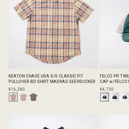
KEATON CHASE USA S/S CLASSIC FIT
FELCO PR TWI
PULLOVER BD SHIRT MADRAS SEERSUCKER
CAP w/FELCO1
通
¥16,280
通
¥4,730
常
常
価
価
格
格