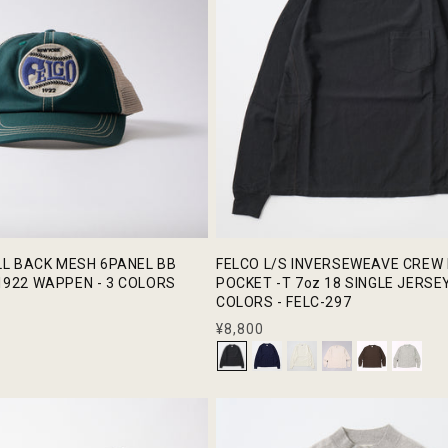
LL BACK MESH 6PANEL BB
FELCO L/S INVERSEWEAVE CREW
922 WAPPEN - 3 COLORS
POCKET -T 7oz 18 SINGLE JERSEY
COLORS - FELC-297
通
¥8,800
常
価
格