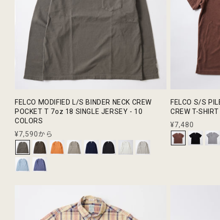
FELCO MODIFIED L/S BINDER NECK CREW
FELCO S/S PILE SET IN SLEEVE POCKET
POCKET T 7oz 18 SINGLE JERSEY - 10
CREW T-SHIRT
COLORS
通
¥7,480
通
¥7,590から
常
常
価
価
格
格