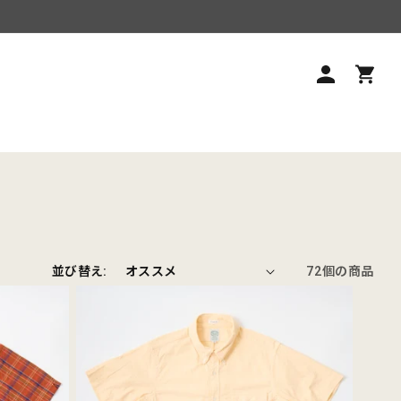
ロ
カ
グ
ー
イ
ト
ン
並び替え:
72個の商品