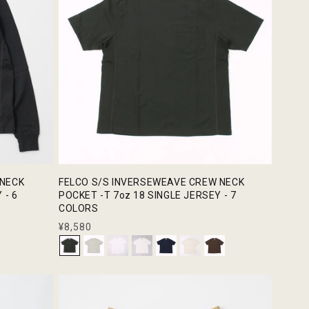
 NECK
FELCO S/S INVERSEWEAVE CREW NECK
 - 6
POCKET -T 7oz 18 SINGLE JERSEY - 7
COLORS
通
¥8,580
常
価
格