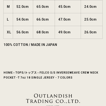
M
52.0cm
65.0cm
45.0cm
24.0cm
L
54.0cm
66.0cm
47.0cm
25.0cm
XL
56.0cm
68.0cm
49.0cm
26.0cm
100% COTTON / MADE IN JAPAN
HOME
›
TOPS/トップス
›
FELCO S/S INVERSEWEAVE CREW NECK
POCKET -T 7oz 18 SINGLE JERSEY - 7 COLORS