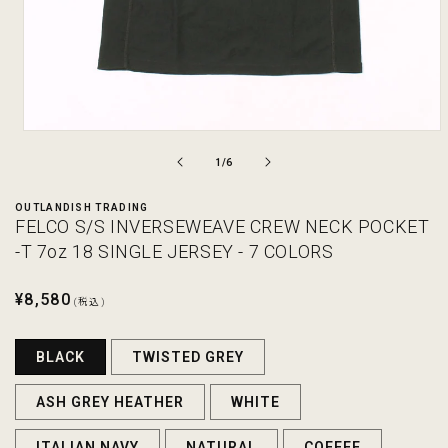
モ
ー
の
1
/
6
ダ
ル
OUTLANDISH TRADING
で
FELCO S/S INVERSEWEAVE CREW NECK POCKET
メ
デ
-T 7oz 18 SINGLE JERSEY - 7 COLORS
ィ
ア
通
¥8,580
(1)
(税込)
を
常
開
価
く
BLACK
TWISTED GREY
格
ASH GREY HEATHER
WHITE
ITALIAN NAVY
NATURAL
COFFEE