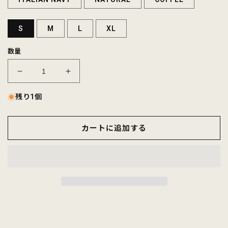
S
M
L
XL
数量
FELCO
FELCO
S/S
S/S
INVERSEWEAVE
INVERSEWEAVE
残り1個
CREW
CREW
NECK
NECK
カートに追加する
POCKET
POCKET
-
-
T
T
7oz
7oz
18
18
SINGLE
SINGLE
JERSEY
JERSEY
-
-
7
7
COLORS
COLORS