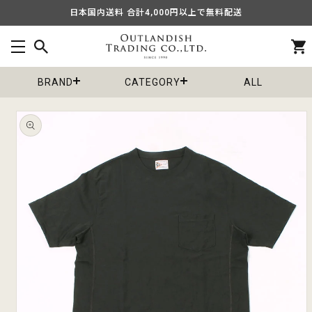
コンテ
日本国内送料 合計4,000円以上で無料配送
ンツに
進む
カ
ー
ト
BRAND
CATEGORY
ALL
商品情
報にス
キップ