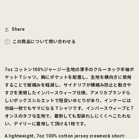
の
の
数
数
量
量
を
を
Share
減
増
この商品について問い合わせる
ら
や
す
す
7oz コットン100%ジャージー生地の薄手のクルーネック半袖ポ
ケットＴシャツ。胸にポケットを配置し、生地を横向きに使用
することで縦縮みを軽減し、サイドリブが横縮み防止と動きや
すさを実現したインバースウィーブ仕様。アメリカブランドら
しいボックスシルエットで程良いゆとりがあり、インナーには
勿論一枚でもサマになるＴシャツです。インバースウィーブと7
オンスのタフな生地で、着倒しても型崩れしにくくへこたれな
い、デイリーに着用して頂ける1枚です。
A lightweight, 7oz 100% cotton jersey crewneck short-