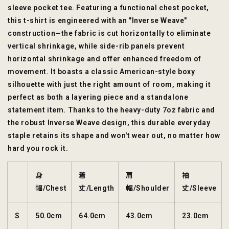
sleeve pocket tee. Featuring a functional chest pocket,
this t-shirt is engineered with an "Inverse Weave"
construction—the fabric is cut horizontally to eliminate
vertical shrinkage, while side-rib panels prevent
horizontal shrinkage and offer enhanced freedom of
movement. It boasts a classic American-style boxy
silhouette with just the right amount of room, making it
perfect as both a layering piece and a standalone
statement item. Thanks to the heavy-duty 7oz fabric and
the robust Inverse Weave design, this durable everyday
staple retains its shape and won't wear out, no matter how
hard you rock it.
身
着
肩
袖
幅/Chest
丈/Length
幅/Shoulder
丈/Sleeve
S
50.0cm
64.0cm
43.0cm
23.0cm