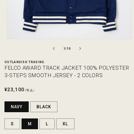
モ
ー
の
1
/
10
ダ
ル
OUTLANDISH TRADING
で
FELCO AWARD TRACK JACKET 100% POLYESTER
メ
デ
3-STEPS SMOOTH JERSEY - 2 COLORS
ィ
ア
通
¥23,100
(1)
(税込)
を
常
開
価
く
NAVY
BLACK
格
S
M
L
XL