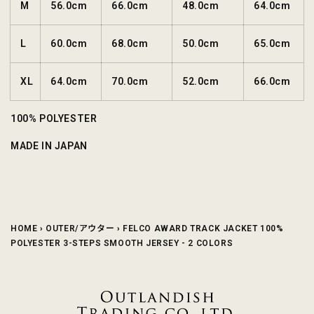
M
56.0cm
66.0cm
48.0cm
64.0cm
L
60.0cm
68.0cm
50.0cm
65.0cm
XL
64.0cm
70.0cm
52.0cm
66.0cm
100% POLYESTER
MADE IN JAPAN
HOME
›
OUTER/アウター
›
FELCO AWARD TRACK JACKET 100%
POLYESTER 3-STEPS SMOOTH JERSEY - 2 COLORS