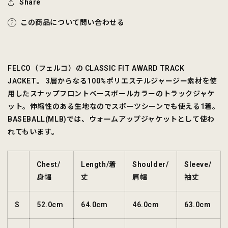
ら
や
Share
す
す
この商品について問い合わせる
FELCO（フェルコ）の CLASSIC FIT AWARD TRACK
JACKET。 3層からなる100%ポリエステルジャージー素材を使
用したスナップフロントベースボールカラーのトラックジャケ
ット。伸縮性のある生地なのでスポーツシーンでも使える1着。
BASEBALL(MLB)では、ウォームアップジャケットとして使わ
れてもいます。
Chest/
Length/着
Shoulder/
Sleeve/
身幅
丈
肩幅
袖丈
S
52.0cm
64.0cm
46.0cm
63.0cm