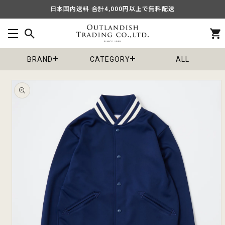
コンテ
日本国内送料 合計4,000円以上で無料配送
ンツに
進む
カ
ー
ト
BRAND
CATEGORY
ALL
商品情
報にス
キップ