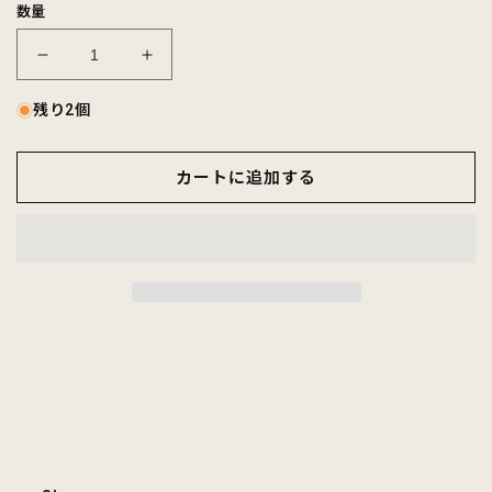
数量
FELCO
FELCO
AWARD
AWARD
TRACK
TRACK
残り2個
JACKET
JACKET
100%
100%
カートに追加する
POLYESTER
POLYESTER
3-
3-
STEPS
STEPS
SMOOTH
SMOOTH
JERSEY
JERSEY
-
-
2
2
COLORS
COLORS
の
の
数
数
量
量
を
を
減
増