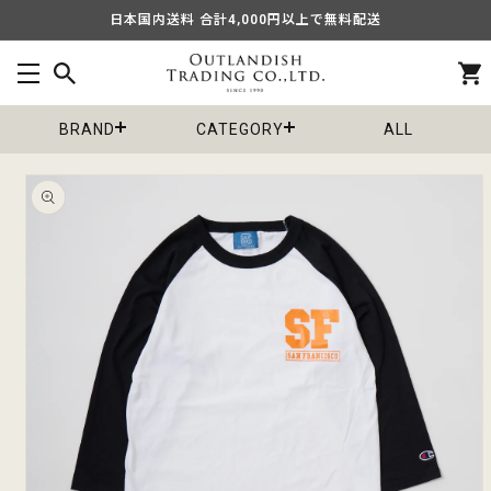
コンテ
日本国内送料 合計4,000円以上で無料配送
ンツに
進む
カ
ー
ト
BRAND
CATEGORY
ALL
商品情
報にス
キップ