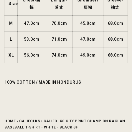
Chest/身
Length/
Shoulder/
Sleeve/
Size
幅
着丈
肩幅
袖丈
M
47.0cm
70.0cm
45.0cm
68.0cm
L
53.0cm
71.0cm
47.0cm
68.0cm
XL
56.0cm
74.0cm
49.0cm
68.0cm
100% COTTON / MADE IN HONDURUS
HOME
›
CALIFOLKS
›
CALIFOLKS CITY PRINT CHAMPION RAGLAN
BASEBALL T-SHIRT - WHITE - BLACK SF