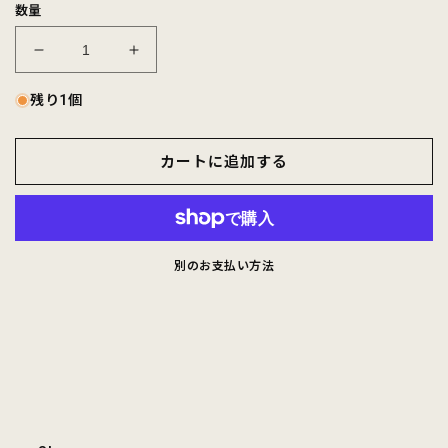
数量
CALIFOLKS
CALIFOLKS
CITY
CITY
PRINT
PRINT
残り1個
CHAMPION
CHAMPION
RAGLAN
RAGLAN
カートに追加する
BASEBALL
BASEBALL
T-
T-
SHIRT
SHIRT
-
-
WHITE
WHITE
-
-
別のお支払い方法
BLACK
BLACK
SF
SF
の
の
数
数
量
量
を
を
減
増