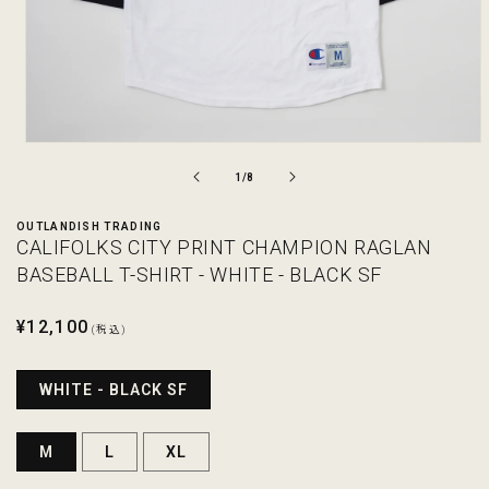
モ
ー
の
1
/
8
ダ
ル
OUTLANDISH TRADING
で
CALIFOLKS CITY PRINT CHAMPION RAGLAN
メ
デ
BASEBALL T-SHIRT - WHITE - BLACK SF
ィ
ア
通
¥12,100
(1)
(税込)
を
常
開
価
く
WHITE - BLACK SF
格
M
L
XL