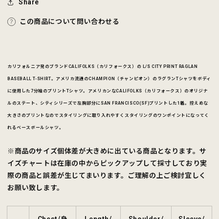
ら
や
Share
す
す
この商品について問い合わせる
カリフォルニア発のブランドCALIFOLKS（カリフォークス）の L/S CITY PRINT
RAGLAN
BASEBALL T-SHIRT。アメリカ流通のCHAMPION（チャンピオン）のラグランTシャツをボディ
に使用した7分袖のプリントTシャツ。アメリカンなCALIFOLKS（カリフォークス）のオリジナ
ルのステート、シティシリーズで左胸部分にSAN FRANCISCO(SF)プリントした1着。控えめな
大きさのプリントなのでスタイリングに取り入れやすくスタイリングのワンポイントになってく
れるベースボールシャツ。
※商品のサイズ個体差が大きめに出ている商品となります。サ
イズチャートは在庫の中からピックアップして採寸しており実
際の商品と誤差が生じてまいります。ご理解の上ご検討宜しく
お願い致します。