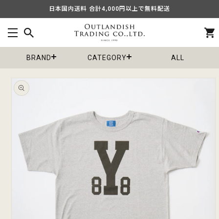
コンテ
日本国内送料 合計4,000円以上で無料配送
ンツに
進む
カ
ー
ト
BRAND
CATEGORY
ALL
商品情
報にス
キップ