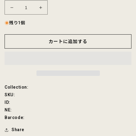
CALIFOLKS
CALIFOLKS
CHAMPION
CHAMPION
HERITAGE
HERITAGE
残り1個
TEE
TEE
-
-
カートに追加する
8Y8
8Y8
の
の
数
数
量
量
を
を
減
増
ら
や
SKU:
Collection:
す
す
SKU:
ID:
NE:
Barcode:
Share