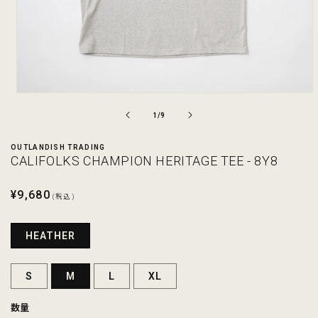
モ
ー
の
1
/
9
ダ
ル
OUTLANDISH TRADING
で
CALIFOLKS CHAMPION HERITAGE TEE - 8Y8
メ
デ
ィ
通
¥9,680
(税込)
ア
常
(1)
を
価
HEATHER
開
格
く
S
M
L
XL
数量